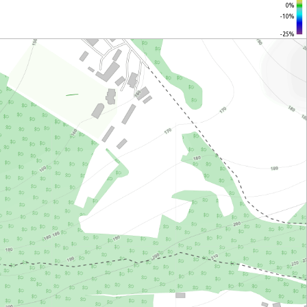
0%
-10%
-25%