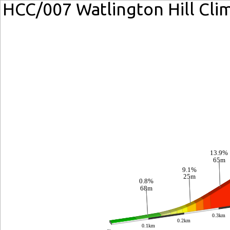
HCC/007 Watlington Hill Cli
13.9%
65m
9.1%
25m
0.8%
68m
0.3km
0.2km
0.1km