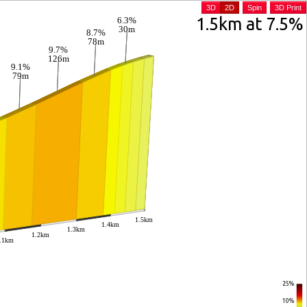
3D
2D
Spin
3D Print
1.5km at 7.5%
6.3%
30m
8.7%
78m
9.7%
126m
9.1%
79m
1.5km
1.4km
1.3km
1.2km
.1km
25%
10%