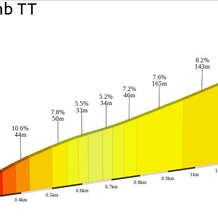
mb TT
8.2%
143m
7.6%
165m
7.2%
46m
5.2%
34m
5.5%
33m
7.8%
50m
10.6%
44m
1
1km
0.9km
0.8km
0.7km
0.6km
0.5km
0.4km