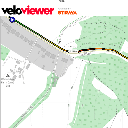
0km
0.25 km